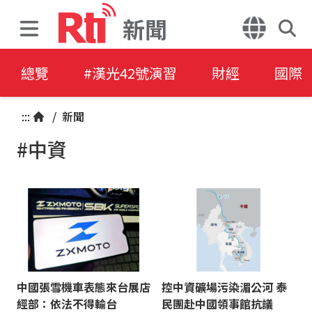
新聞
總覽
#漢光42號演習
財經
國際
:::
/
新聞
#中資
中國張雪機車表態來台展店
控中資礦場污染湄公河 泰
經部：依法不得輸台
民團赴中國領事館抗議