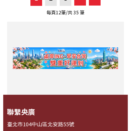
每頁12筆/共
35
筆
聯繫央廣
臺北市104中山區北安路55號