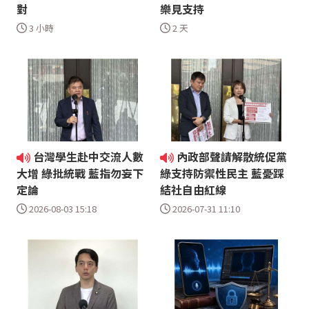
對
樂見支持
3 小時
2 天
台灣學生赴中交流人數
內政部聲請解散統促黨
大增 綠批統戰 藍指勿妄下
綠支持防禦性民主 藍憂踩
定論
結社自由紅線
2026-08-03 15:18
2026-07-31 11:10