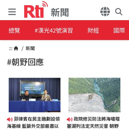
新聞
總覽
#漢光42號演習
財經
國際
:::
/
新聞
#朝野回應
菲律賓在民主礁劃設領
政院修災防法將海嘯堰
海基線 藍籲外交部嚴肅以
塞湖列法定天然災害 朝野