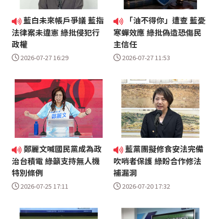
藍白未來帳戶爭議 藍指
「油不得你」遭查 藍憂
法律案未違憲 綠批侵犯行
寒蟬效應 綠批偽造恐傷民
政權
主信任
2026-07-27 16:29
2026-07-27 11:53
鄭麗文喊國民黨成為政
藍黨團擬修食安法完備
治台積電 綠籲支持無人機
吹哨者保護 綠盼合作修法
特別條例
補漏洞
2026-07-25 17:11
2026-07-20 17:32