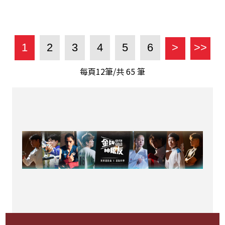
1
2
3
4
5
6
>
>>
每頁12筆/共
65
筆