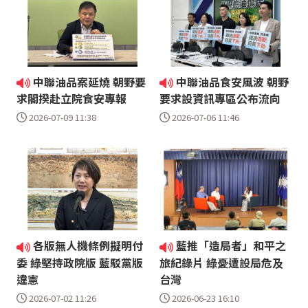
中聯油品案延燒 朝野要
中聯油品食安風波 朝野
求閣揆赴立院食安專報
要求設資訊專區公布流向
2026-07-09 11:38
2026-07-06 11:46
各版無人機條例擬明付
藍推「造局者」和平之
委 綠堅持政院版 藍駁黨版
旅紀錄片 綠憂遭設局危及
違憲
台灣
2026-07-02 11:26
2026-06-23 16:10