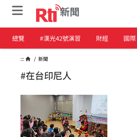
新聞
總覽
#漢光42號演習
財經
國際
:::
/
新聞
#在台印尼人