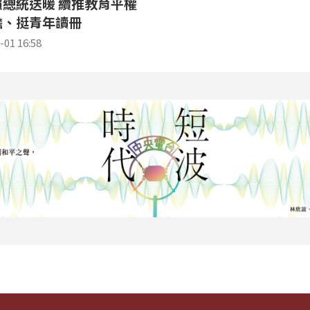
總統送暖 續推教育平權
擔、挺青年讀冊
-01 16:58