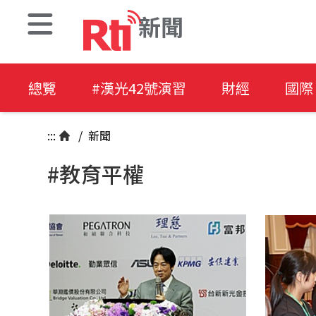
新聞
總覽
#漢光42號演習
財經
國際
:::
/
新聞
#教育平權