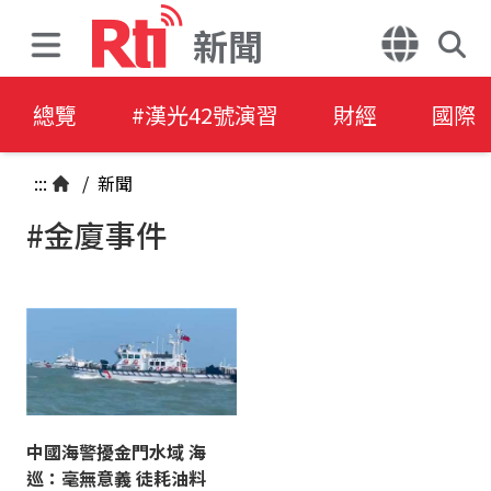
新聞
總覽
#漢光42號演習
財經
國際
:::
/
新聞
#金廈事件
中國海警擾金門水域 海
巡：毫無意義 徒耗油料