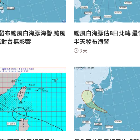
發布颱風白海豚海警 颱風
颱風白海豚估8日北轉 最
成對台無影響
半天發布海警
3 天