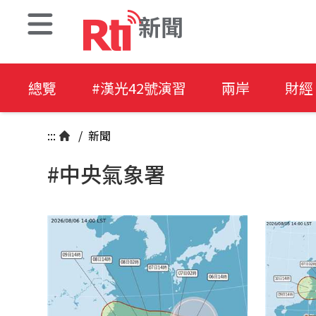
新聞
總覽
#漢光42號演習
兩岸
財經
:::
/
新聞
#中央氣象署