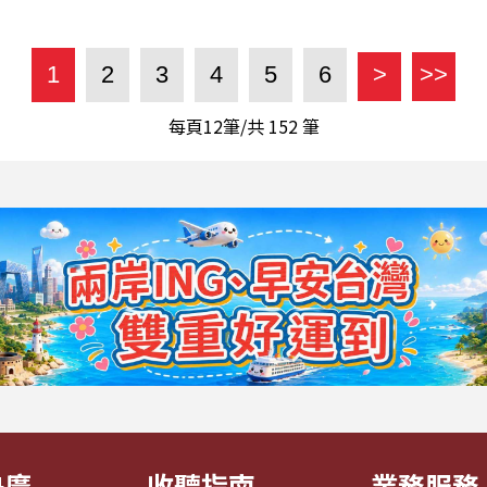
1
2
3
4
5
6
>
>>
每頁12筆/共
152
筆
央廣
收聽指南
業務服務