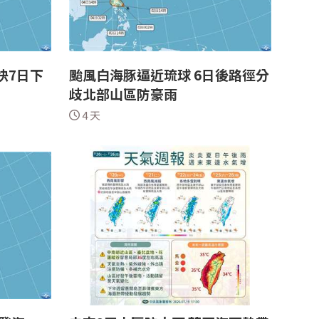
快7日下
颱風白海豚逼近琉球 6日後路徑分
歧北部山區防豪雨
4 天