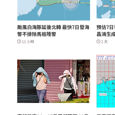
颱風白海豚延後北轉 最快7日發海
預估7日
警不排除馬祖陸警
昌鴻生
11 小時
1 天