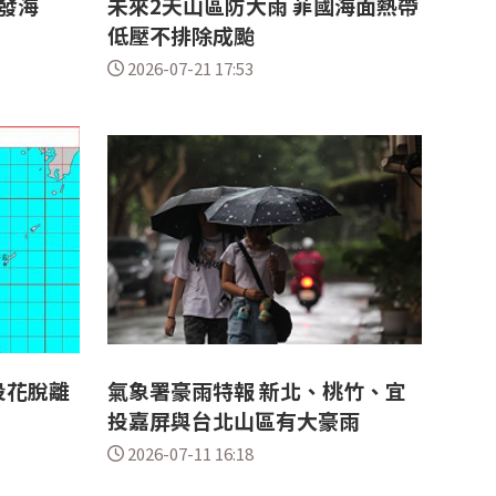
發海
未來2天山區防大雨 菲國海面熱帶
低壓不排除成颱
2026-07-21 17:53
投花脫離
氣象署豪雨特報 新北、桃竹、宜
投嘉屏與台北山區有大豪雨
2026-07-11 16:18