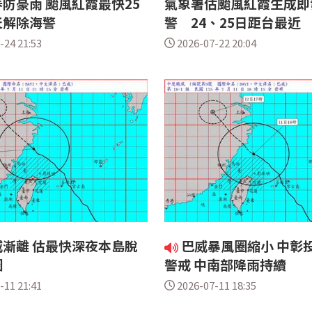
防豪雨 颱風紅霞最快25
氣象署估颱風紅霞生成即
天解除海警
警 24、25日距台最近
-24 21:53
2026-07-22 20:04
漸離 估最快深夜本島脫
巴威暴風圈縮小 中彰
圈
警戒 中南部降雨持續
-11 21:41
2026-07-11 18:35