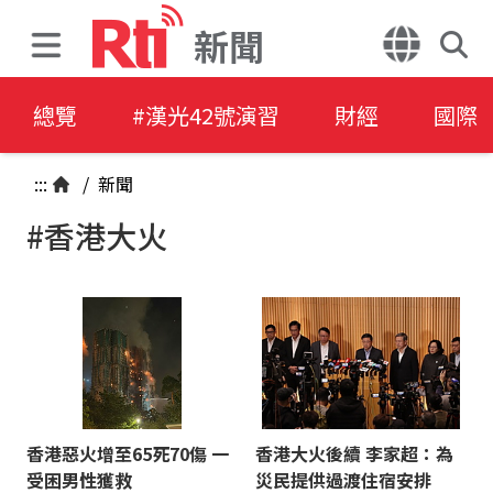
新聞
總覽
#漢光42號演習
財經
國際
:::
/
新聞
#香港大火
香港惡火增至65死70傷 一
香港大火後續 李家超：為
受困男性獲救
災民提供過渡住宿安排