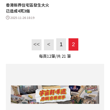
香港新界住宅區發生大火
已造成4死3傷
2025-11-26 18:19
<<
<
1
2
每頁12筆/共
21
筆