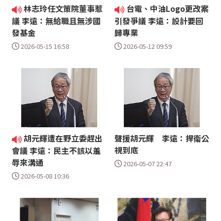
林志玲任文策院董事惹
台電、中油Logo更改案
議 李遠：無給職且無涉國
引發爭議 李遠：設計要回
發基金
歸專業
2026-05-15 16:58
2026-05-12 09:59
胡元輝遭在野立委趕出
聲援胡元輝 李遠：捍衛公
視到底
會議 李遠：民主不該以羞
辱來溝通
2026-05-07 22:47
2026-05-08 10:36