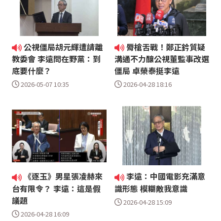
公視僵局胡元輝遭請離
脣槍舌戰！鄭正鈐質疑
教委會 李遠問在野黨：到
溝通不力釀公視董監事改選
底要什麼？
僵局 卓榮泰挺李遠
2026-05-07 10:35
2026-04-28 18:16
《逐玉》男星張凌赫來
李遠：中國電影充滿意
台有限令？ 李遠：這是假
識形態 模糊敵我意識
議題
2026-04-28 15:09
2026-04-28 16:09