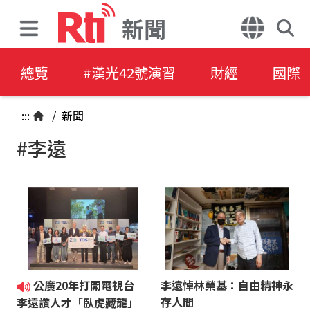
新聞
總覽
#漢光42號演習
財經
國際
:::
/
新聞
#李遠
公廣20年打開電視台
李遠悼林榮基：自由精神永
存人間
李遠讚人才「臥虎藏龍」