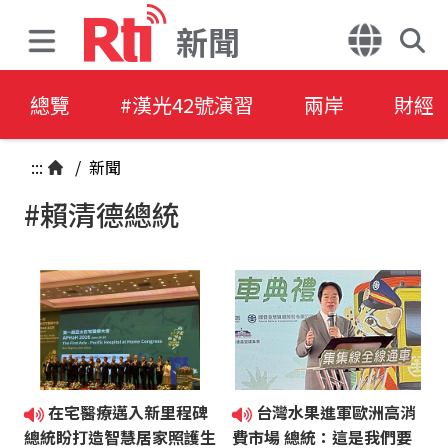
新聞
總覽
#漢光42號演習
兩岸
財經
:::
/
新聞
#賴清德總統
在宅醫療邁入新里程碑
台灣水果進軍歐洲高消
總統盼打造智慧居家照護生
費市場 總統：這是我們要