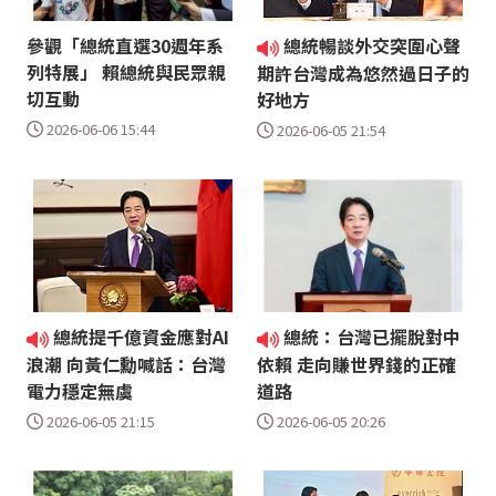
參觀「總統直選30週年系
總統暢談外交突圍心聲
列特展」 賴總統與民眾親
期許台灣成為悠然過日子的
切互動
好地方
2026-06-06 15:44
2026-06-05 21:54
總統提千億資金應對AI
總統：台灣已擺脫對中
浪潮 向黃仁勳喊話：台灣
依賴 走向賺世界錢的正確
電力穩定無虞
道路
2026-06-05 21:15
2026-06-05 20:26