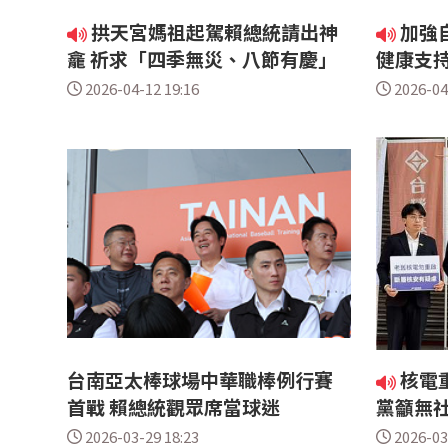
拱天宮媽祖起駕賴總統請出神
加強
龕 祈求「四季無災、八節有慶」
健康支持
2026-04-12 19:16
2026-04
台南亞太棒球場中華職棒例行賽
核電
首戰 賴總統觀眾席當球迷
黨籲無
2026-03-29 18:23
2026-03