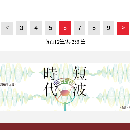
<
3
4
5
6
7
8
9
>
每頁12筆/共
233
筆