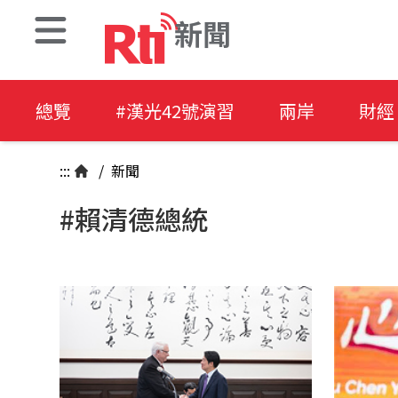
新聞
總覽
#漢光42號演習
兩岸
財經
:::
/
新聞
#賴清德總統