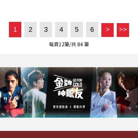
1
2
3
4
5
6
>
>>
每頁12筆/共
84
筆