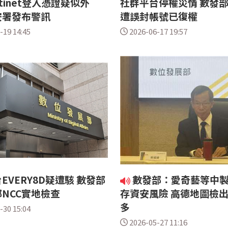
rtinet登入憑證疑似外
社群平台停權災情 數發部
安署發布警訊
遭誤封帳號已復權
-19 14:45
2026-06-17 19:57
EVERY8D疑遭駭 數發部
數發部：愛奇藝等中製
NCC實地檢查
存資安風險 高德地圖檢
多
-30 15:04
2026-05-27 11:16