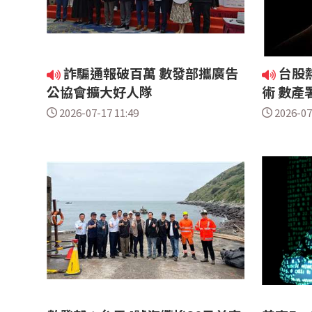
詐騙通報破百萬 數發部攜廣告
台股
公協會擴大好人隊
術 數產
2026-07-17 11:49
2026-07