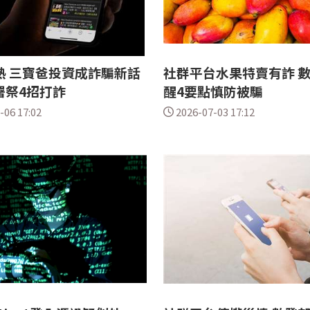
熱 三寶爸投資成詐騙新話
社群平台水果特賣有詐 
署祭4招打詐
醒4要點慎防被騙
-06 17:02
2026-07-03 17:12