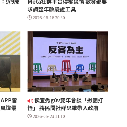
：近9成
Meta社群平台停權災情 數發部要
求調整年齡驗證工具
2026-06-16 20:30
APP皆
侯宜秀g0v雙年會談「揪團打
出風險最
怪」 將民間社群思維帶入政府
2026-05-23 11:10