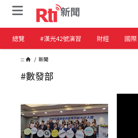
新聞
總覽
#漢光42號演習
財經
國際
:::
/
新聞
#數發部