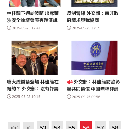
林佳龍下週訪波蘭 出席華
反制暫緩 外交部：南非政
沙安全論壇發表專題演說
府請求與我協商
2025-09-25 12:41
2025-09-25 12:19
聯大總辯論登場 林佳龍在
外交部：林佳龍訪歐彰
紐約？ 外交部：沒有評論
顯共同價值 中國無權評論
2025-09-25 10:19
2025-09-25 09:56
<<
<
53
54
55
56
57
58