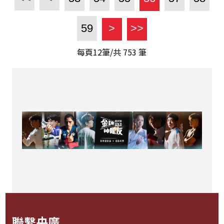
59
>
>>
每頁12筆/共
753
筆
聯繫央廣