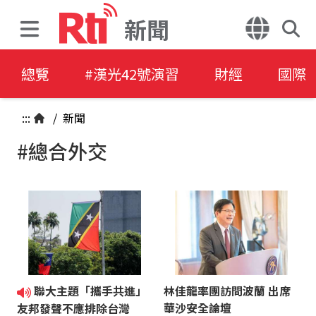
新聞
總覽
#漢光42號演習
財經
國際
:::
/
新聞
#總合外交
聯大主題「攜手共進」
林佳龍率團訪問波蘭 出席
華沙安全論壇
友邦發聲不應排除台灣