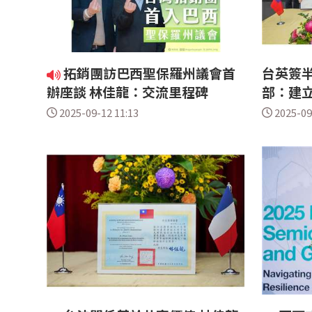
拓銷團訪巴西聖保羅州議會首
台英簽半
辦座談 林佳龍：交流里程碑
部：建
2025-09-12 11:13
2025-09