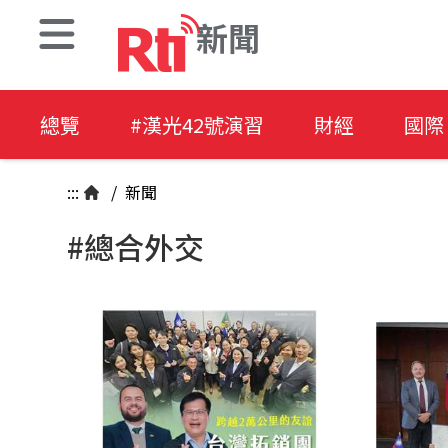
新聞
總覽
#漢光42號演習
財經
國際
:::
/
新聞
#總合外交