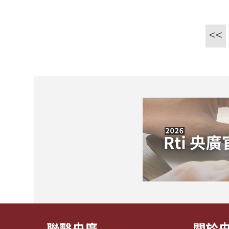
<<
聯繫央廣
關於