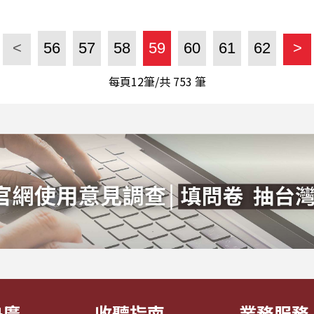
<
56
57
58
59
60
61
62
>
每頁12筆/共
753
筆
央廣
收聽指南
業務服務