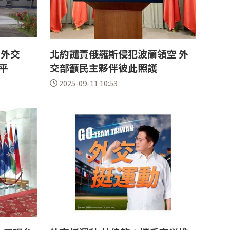
 外交
北約譴責俄羅斯侵犯波蘭領空 外
平
交部籲民主夥伴彼此照護
2025-09-11 10:53