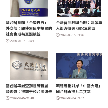
國台辦批賴「台獨自白」
台灣智庫駁國台辦：連領導
外交部：即使無民主投票的
人都沒得選 還說三道四
社會也期待直選總統
2026-03-15 13:26
2026-03-15 13:54
國台辦再談查劉世芳親屬
賴總統稱對岸「中國大陸」
陸委會：提前干預台灣選舉
國台辦再提九二共識
2026-03-04 21:48
2026-03-04 13:07