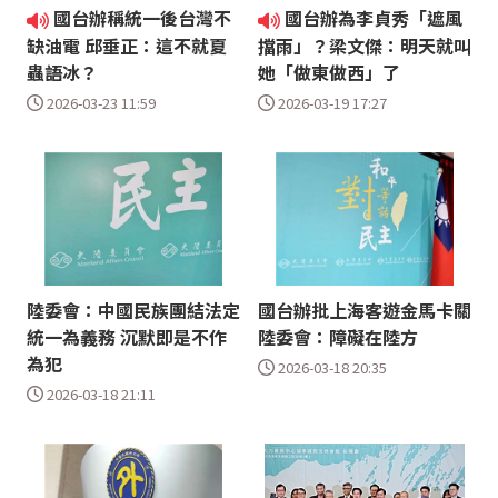
國台辦稱統一後台灣不
國台辦為李貞秀「遮風
缺油電 邱垂正：這不就夏
擋雨」？梁文傑：明天就叫
蟲語冰？
她「做東做西」了
2026-03-23 11:59
2026-03-19 17:27
陸委會：中國民族團結法定
國台辦批上海客遊金馬卡關
統一為義務 沉默即是不作
陸委會：障礙在陸方
為犯
2026-03-18 20:35
2026-03-18 21:11