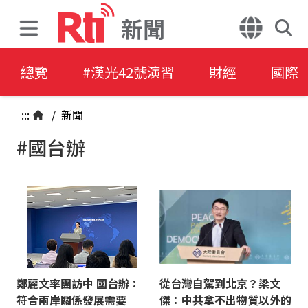
新聞
總覽
#漢光42號演習
財經
國際
:::
/
新聞
#國台辦
鄭麗文率團訪中 國台辦：
從台灣自駕到北京？梁文
符合兩岸關係發展需要
傑：中共拿不出物質以外的