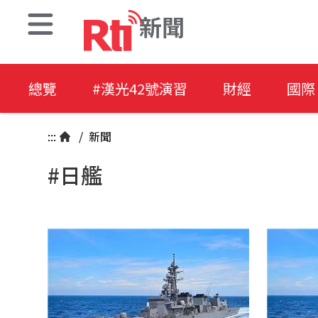
新聞
總覽
#漢光42號演習
財經
國際
:::
/
新聞
#日艦