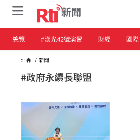
新聞
總覽
#漢光42號演習
財經
國際
:::
/
新聞
#政府永續長聯盟