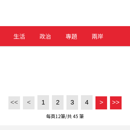
生活
政治
專題
兩岸
<<
<
1
2
3
4
>
>>
每頁12筆/共
45
筆