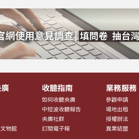
央廣
收聽指南
業務服務
息
如何收聽央廣
參觀申請
告
中短波收聽報告
場地出租
募
央廣社群
授權辦法
播文物館
訂閱電子報
異業結盟