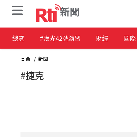
新聞
總覽
#漢光42號演習
財經
國際
:::
/
新聞
#捷克