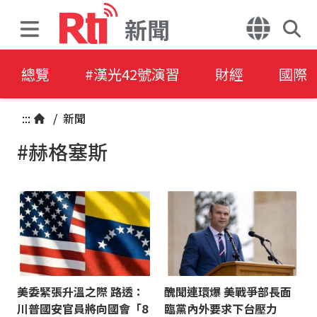
新聞
總覽
#漢光42號演習
財經
國際
:::
/
新聞
#赫格塞斯
美委緊張升溫之際 路透：
醜聞連環爆 美戰爭部長面
川普國安官員將向國會「8
臨黨內外要求下台壓力