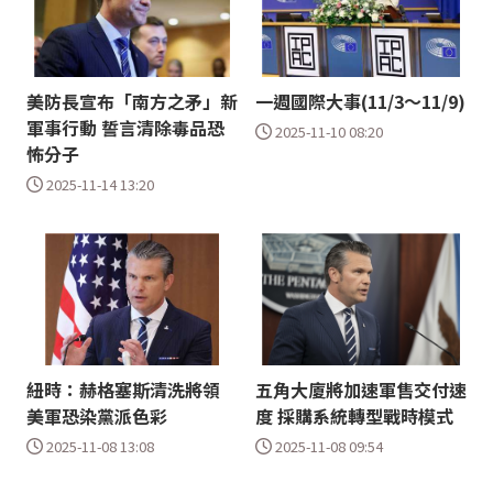
美防長宣布「南方之矛」新
一週國際大事(11/3～11/9)
軍事行動 誓言清除毒品恐
2025-11-10 08:20
怖分子
2025-11-14 13:20
紐時：赫格塞斯清洗將領
五角大廈將加速軍售交付速
美軍恐染黨派色彩
度 採購系統轉型戰時模式
2025-11-08 13:08
2025-11-08 09:54