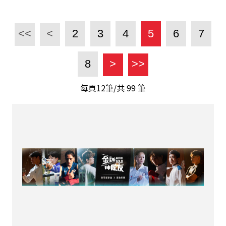
<<
<
2
3
4
5
6
7
8
>
>>
每頁12筆/共
99
筆