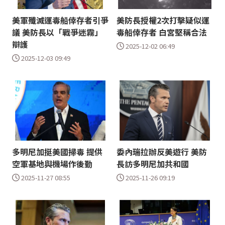
美軍殲滅運毒船倖存者引爭
美防長授權2次打擊疑似運
議 美防長以「戰爭迷霧」
毒船倖存者 白宮堅稱合法
辯護
2025-12-02 06:49
2025-12-03 09:49
多明尼加挺美國掃毒 提供
委內瑞拉辦反美遊行 美防
空軍基地與機場作後勤
長訪多明尼加共和國
2025-11-27 08:55
2025-11-26 09:19