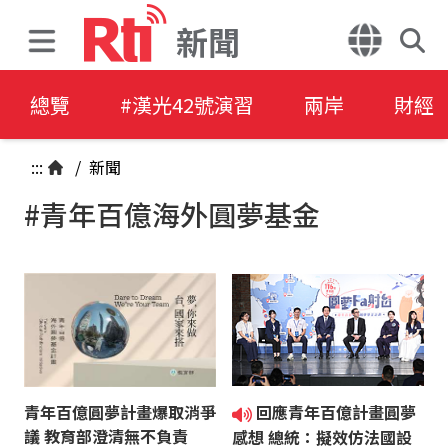
新聞
總覽
#漢光42號演習
兩岸
財經
:::
/
新聞
#青年百億海外圓夢基金
青年百億圓夢計畫爆取消爭
回應青年百億計畫圓夢
議 教育部澄清無不負責
感想 總統：擬效仿法國設