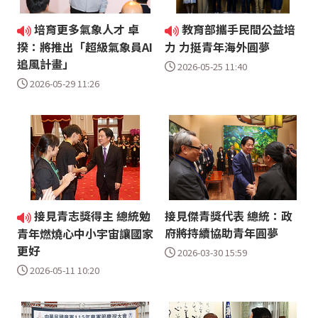
培育更多氣象人才 卓
教育部攜手民間公益培
揆：將推出「超級氣象員AI
力 力挺青年海外圓夢
追風計畫」
2026-05-25 11:40
2026-05-29 11:26
接見青志獎得主 總統勉
接見傑青獎代表 總統：政
府將持續協助青年圓夢
青年燃燒心中小宇宙讓國家
更好
2026-03-30 15:59
2026-05-11 10:20