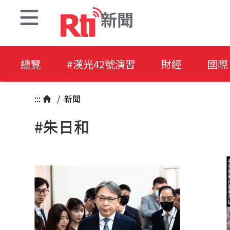
新聞
總覽
#漢光42號演習
財經
國際
:::
/
新聞
#朱日和