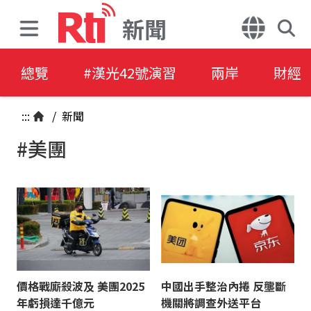
新聞
總覽
#漢光42號演習
兩岸
財經
:::
/
新聞
#美團
價格戰廝殺波及 美團2025
中國出手整治內捲 反壟斷
年虧損達千億元
機關將調查外送平台