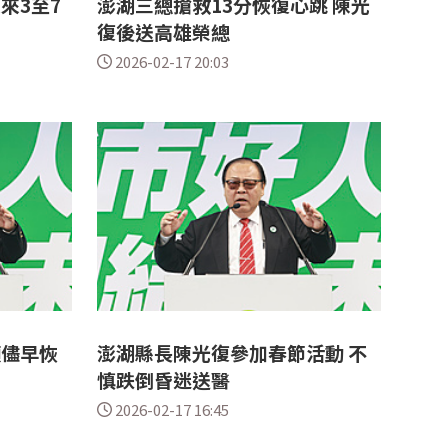
來3至7
澎湖三總搶救13分恢復心跳 陳光
復後送高雄榮總
2026-02-17 20:03
願儘早恢
澎湖縣長陳光復參加春節活動 不
慎跌倒昏迷送醫
2026-02-17 16:45