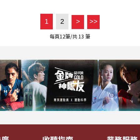
1
2
>
>>
每頁12筆/共
13
筆
央廣
收聽指南
業務服務