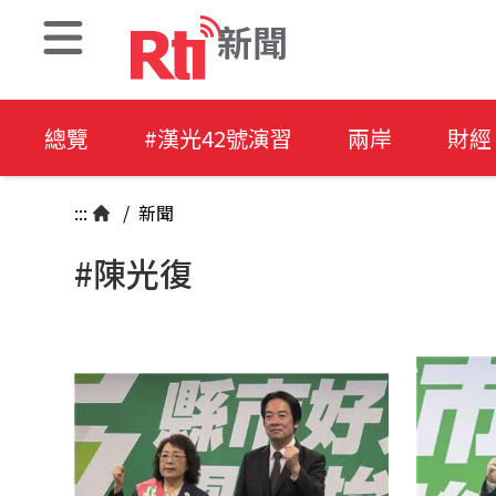
新聞
總覽
#漢光42號演習
兩岸
財經
:::
/
新聞
#陳光復