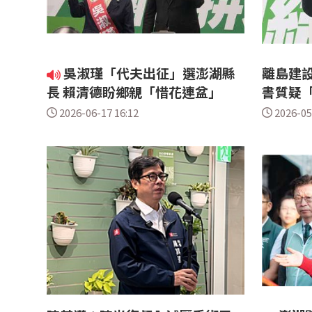
吳淑瑾「代夫出征」選澎湖縣
離島建設
長 賴清德盼鄉親「惜花連盆」
書質疑
2026-06-17 16:12
2026-05