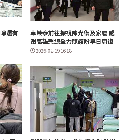
叮嚀還有
卓榮泰前往探視陳光復及家屬 感
謝高雄榮總全力照護盼早日康復
2026-02-19 16:18