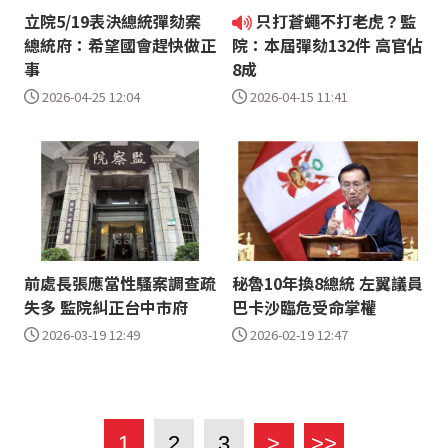
立院5/19表決總統彈劾案
只打蒼蠅不打老虎？監
總統府：希望國會趕快做正
院：本屆彈劾132件 高官佔
事
8成
2026-04-25 12:04
2026-04-15 11:41
前處長張應當性騷案調查疏
秘魯10年換8總統 左翼議員
失多 監院糾正台中市府
巴卡沙臨危受命掌權
2026-03-19 12:49
2026-02-19 12:47
1
2
3
>
>>