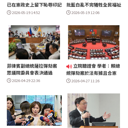
已在憲政史上留下恥辱印記
批藍白亂不完犧牲全民福祉
2026-05-19 14:52
2026-05-19 12:06
菲律賓副總統薩拉彈劾案
立院聽證會 學者：賴總
眾議院委員會表決通過
統彈劾案於法有據且合憲
2026-04-29 22:36
2026-04-27 11:26