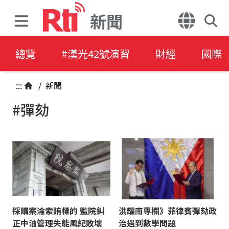
新聞
總覽
#漢光42號演習
財經
國際
:::
/
新聞
#彈劾
採購案淪索賄標的 監院糾
洪耀南專欄》菲律賓彈劾政
正中油管理失能風紀敗壞
治遇到數學問題