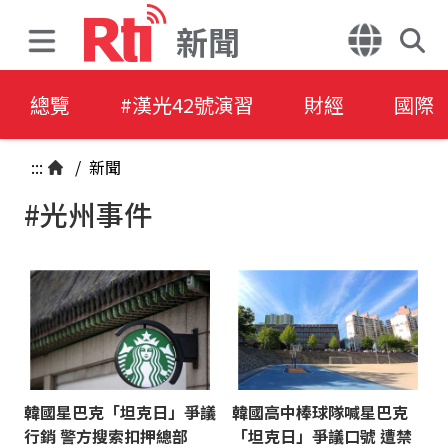
新聞
總覽
#漢光42號演習
財經
國際
:::
/
新聞
#光州事件
韓國星巴克「坦克日」爭議
韓國高中棒球隊喊星巴克
行銷 警方搜索扣押總部
「坦克日」爭議口號 遭禁