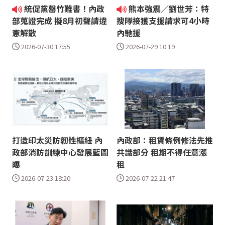
統促黨罄竹難書！內政
熊本強震／劉世芳：特
部蒐證完成 擬8月初聲請違
搜隊接獲支援請求可4小時
憲解散
內馳援
2026-07-30 17:55
2026-07-29 10:19
打造印太災防韌性樞紐 內
內政部：租賃條例修法先推
政部消防訓練中心發展藍圖
共識部分 租期不得任意漲
曝
租
2026-07-23 18:20
2026-07-22 21:47