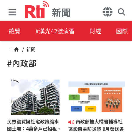
新聞
總覽
#漢光42號演習
財經
國際
:::
/
新聞
#內政部
民眾黨質疑社宅政策縮水
內政部推大橘書輔導社
國土署：4萬多戶已招租、
區設自主防災隊 9月發送各