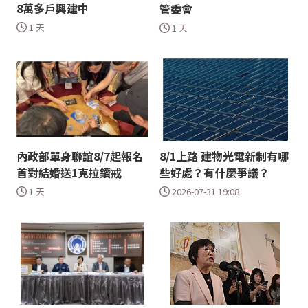
8萬多戶興建中
管委會
1 天
1 天
內政部單身聯誼8/7起報名
8/1上路 建物光電新制有哪
首對結婚送1克拉鑽戒
些好處？有什麼爭議？
1 天
2026-07-31 19:08