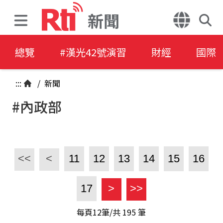
新聞
總覽
#漢光42號演習
財經
國際
:::
/
新聞
#內政部
<<
<
11
12
13
14
15
16
17
>
>>
每頁12筆/共
195
筆