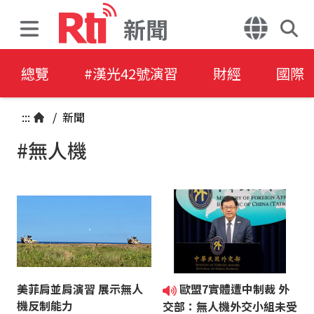
新聞
總覽
#漢光42號演習
財經
國際
:::
/
新聞
#無人機
美菲肩並肩演習 展示無人
歐盟7實體遭中制裁 外
機反制能力
交部：無人機外交小組未受