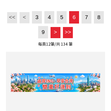
<<
<
3
4
5
6
7
8
9
>
>>
每頁12筆/共
134
筆