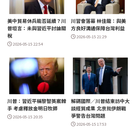
美中貿易休兵能否延續？川
川習會落幕 林佳龍：與美
普坦言：未與習近平討論關
方良好溝通保障台灣利益
稅
2026-05-15 21:29
2026-05-15 22:54
川普：習近平稱黎智英案棘
解碼國際／川普結束訪中大
手 考慮釋放金明日牧師
談經貿成果 北京批伊朗戰
爭警告台灣問題
2026-05-15 20:35
2026-05-15 17:53