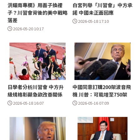
洪耀南專欄》用面子換裡
白宮列舉「川習會」中方承
子？川習會背後的美中戰略
諾 中國未正面回應
落差
2026-05-18 17:10
2026-05-20 10:17
日學者分析川習會 中方升
中國同意訂購200架波音飛
級規格彰顯急欲改善關係
機 川普：可能增至750架
2026-05-18 16:07
2026-05-16 07:09