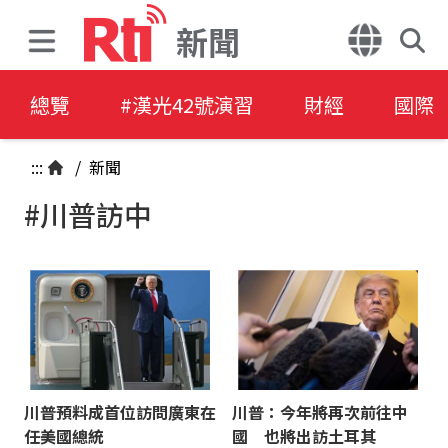
新聞
總覽
#漢光42號演習
財經
國際
:::
/
新聞
#川普訪中
川普預料成首位訪問廣東在
川普：今年將再次前往中
任美國總統
國 也將出訪土耳其