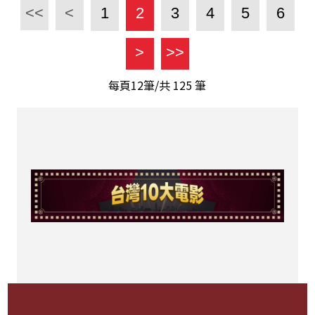
<<
<
1
2
3
4
5
6
>
>>
每頁12筆/共
125
筆