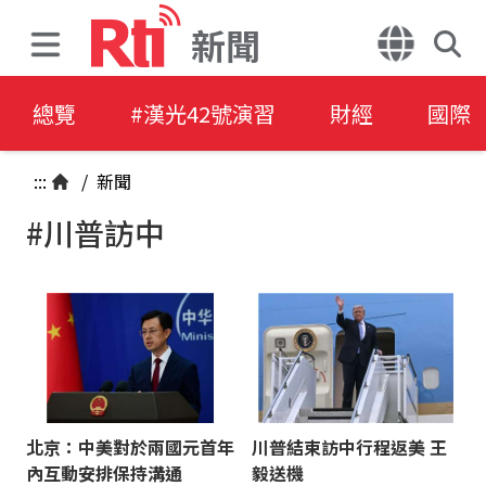
新聞
總覽
#漢光42號演習
財經
國際
:::
/
新聞
#川普訪中
北京：中美對於兩國元首年
川普結束訪中行程返美 王
內互動安排保持溝通
毅送機