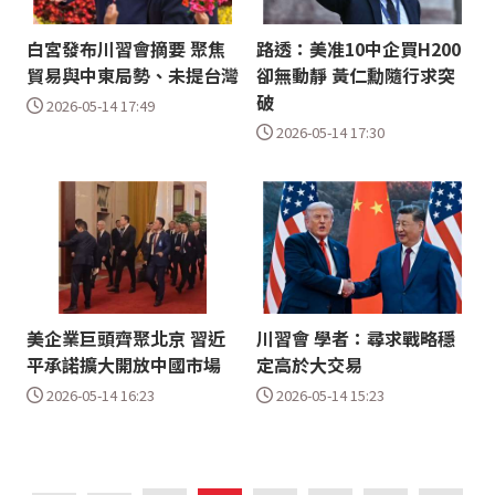
白宮發布川習會摘要 聚焦
路透：美准10中企買H200
貿易與中東局勢、未提台灣
卻無動靜 黃仁勳隨行求突
破
2026-05-14 17:49
2026-05-14 17:30
美企業巨頭齊聚北京 習近
川習會 學者：尋求戰略穩
平承諾擴大開放中國市場
定高於大交易
2026-05-14 16:23
2026-05-14 15:23