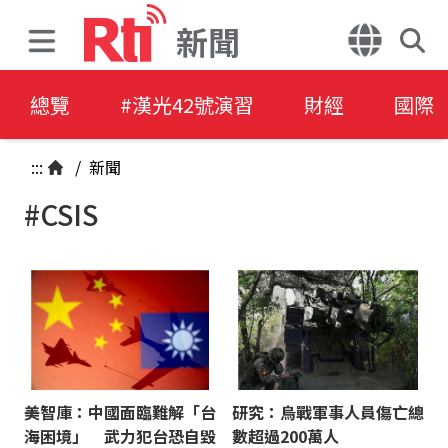
新聞
總覽
#漢光42號演習
財經
國際
:::
/
新聞
#CSIS
美智庫：中國面臨難解「台
研究：烏戰軍事人員傷亡總
海困境」 武力犯台恐自毀
數超過200萬人