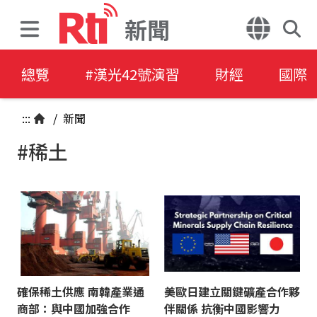
新聞
總覽
#漢光42號演習
財經
國際
:::
/
新聞
#稀土
確保稀土供應 南韓產業通
美歐日建立關鍵礦產合作夥
商部：與中國加強合作
伴關係 抗衡中國影響力