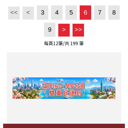
<<
<
3
4
5
6
7
8
9
>
>>
每頁12筆/共
199
筆