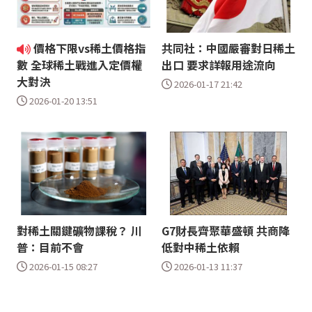
價格下限vs稀土價格指
共同社：中國嚴審對日稀土
出口 要求詳報用途流向
數 全球稀土戰進入定價權
大對決
2026-01-17 21:42
2026-01-20 13:51
對稀土關鍵礦物課稅？ 川
G7財長齊聚華盛頓 共商降
普：目前不會
低對中稀土依賴
2026-01-15 08:27
2026-01-13 11:37