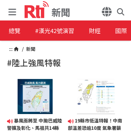
新聞
總覽
#漢光42號演習
財經
國際
:::
/
新聞
#陸上強風特報
暴風雨將至 中颱巴威陸
19縣市低溫特報！中南
警擴及彰化、馬祖共14縣
部溫差恐逾10度 氣象署籲