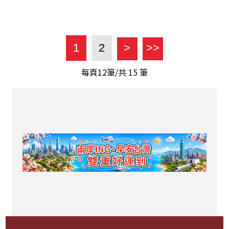
1
2
>
>>
每頁12筆/共
15
筆