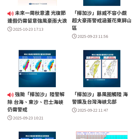
未來一周秋意濃 光復節
「樺加沙」餘威不容小覷
超大豪雨警戒涵蓋花東屏山
連假仍需留意強風豪雨大浪
區
2025-10-23 17:13
2025-09-23 11:56
強颱「樺加沙」陸警解
「樺加沙」暴風圈觸陸 海
警擴及台灣海峽北部
除 台海、東沙、巴士海峽
仍需警戒
2025-09-22 11:47
2025-09-23 10:21