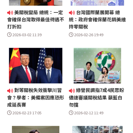
美關稅變局 總統：一定
台灣國際蘭展開幕 總
會確保台灣取得最佳待遇不
統：政府會確保蘭花銷美維
打折扣
持零關稅
2026-03-02 11:39
2026-02-26 19:49
對等關稅失效衝擊川習
綠營民調指7成4民眾盼
會？學者：美備案因應恐形
儘速審議關稅結果 籲藍白
成延長賽
勿擋
2026-02-23 17:05
2026-02-12 11:49