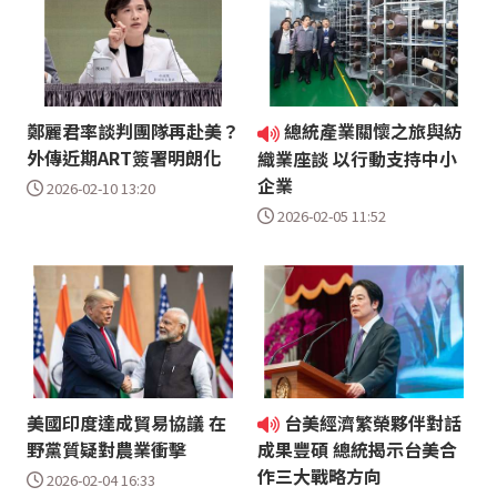
鄭麗君率談判團隊再赴美？
總統產業關懷之旅與紡
外傳近期ART簽署明朗化
織業座談 以行動支持中小
企業
2026-02-10 13:20
2026-02-05 11:52
美國印度達成貿易協議 在
台美經濟繁榮夥伴對話
野黨質疑對農業衝擊
成果豐碩 總統揭示台美合
作三大戰略方向
2026-02-04 16:33