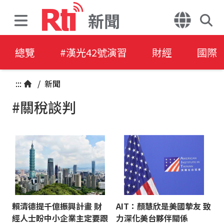
新聞
總覽
#漢光42號演習
財經
國際
:::
/
新聞
#關稅談判
賴清德提千億振興計畫 財
AIT：顏慧欣是美國摯友 致
經人士盼中小企業主定要跟
力深化美台夥伴關係