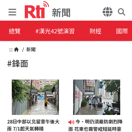
新聞
總覽
#漢光42號演習
財經
國際
:::
/
新聞
#鋒面
28日中部以北留意午後大
今、明仍須嚴防劇烈降
雨 7/1起天氣轉晴
雨 花東也需警戒短延時豪