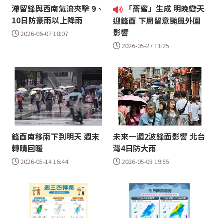
滯留鋒與西南氣流夾擊 9、
「薔蜜」生成 明晚變天
10日防豪雨以上降雨
迎鋒面 下周留意颱風外圍
影響
2026-06-07 18:07
2026-05-27 11:25
鋒面南移雨下到明天 週末
未來一週2波鋒面影響 北台
轉晴回暖
灣4日防大雨
2026-05-14 16:44
2026-05-03 19:55