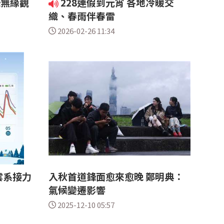
恐無緣觀
228連假到元宵 各地冷暖交
織、春雨伴春雷
2026-02-26 11:34
雲系接力
入秋首道鋒面愈來愈晚 鄭明典：
氣候變遷影響
2025-12-10 05:57