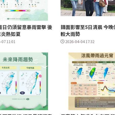
首日仍須留意暴雨雷擊 後
鋒面影響至5日清晨 今晚
末炎熱如夏
較大雨勢
-07 11:01
2026-04-04 17:32