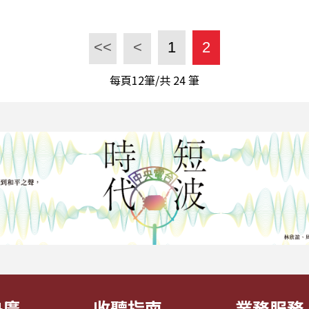
<<
<
1
2
每頁12筆/共
24
筆
央廣
收聽指南
業務服務