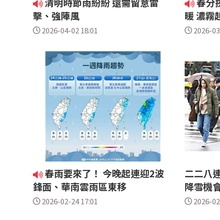
清明時節雨紛紛 還需留意雷
春分
擊、強陣風
暖 濃霧
2026-04-02 18:01
2026-03
春雨要來了！ 今晚起連迎2波
二二八連
鋒面、華南雲雨區東移
降雪機
2026-02-24 17:01
2026-02