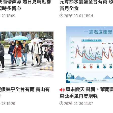
挾雨帶微涼 週日見晴迎春
元宵節水氣盛全台有雨 
起時多留心
賞月全食
-20 18:09
2026-03-01 18:14
假幾乎全台有雨 高山有
周末變天 鋒面、華南
會
東北季風再度增強
-23 19:20
2026-01-30 11:37