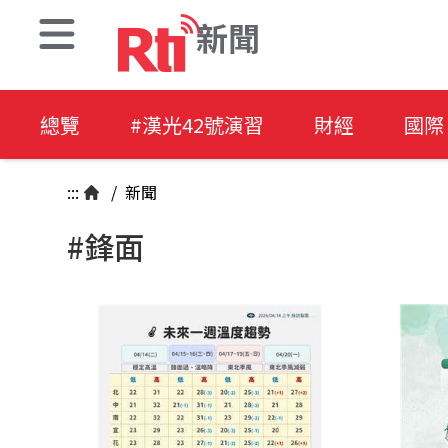
新聞
總覽
#漢光42號演習
財經
國際
:::
/
新聞
#鋒面