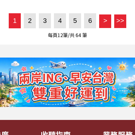
1
2
3
4
5
6
>
>>
每頁12筆/共
64
筆
央廣
收聽指南
業務服務