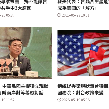
美專家投書 揭不能讓台
駐美代表：台晶片生產能
中共手中3大原因
成為美國的「解方」
-25 05:37
2026-05-23 10:01
：中華民國主權獨立現狀
總統提捍衛現狀無台獨問
 盼兩岸對等尊嚴對話
國務院：對台政策未變
-19 11:52
2026-05-19 05:36