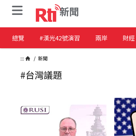
新聞
總覽
#漢光42號演習
兩岸
財經
:::
/
新聞
#台灣議題