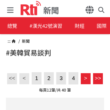
新聞
總覽
#漢光42號演習
財經
國際
:::
/
新聞
#美韓貿易談判
<<
<
1
2
3
4
>
>>
每頁12筆/共
40
筆