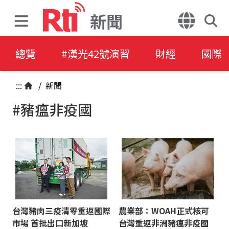
新聞
總覽
#漢光42號演習
財經
國際
:::
/
新聞
#豬瘟非疫國
台灣豬肉三疫清零重返國際
農業部：WOAH正式核可
市場 首批出口新加坡
台灣重返非洲豬瘟非疫國