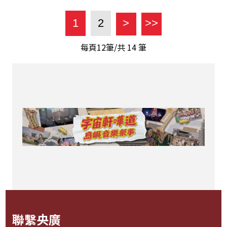
1
2
>
>>
每頁12筆/共
14
筆
聯繫央廣