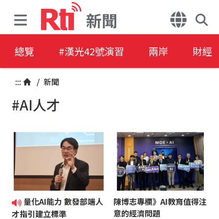
新聞
總覽
#漢光42號演習
兩岸
財經
:::
/
新聞
#AI人才
量化AI能力 數發部端人
陳博志專欄》AI教育值得注
意的經濟問題
才指引建立標準