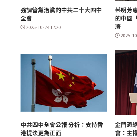
強調管黨治黨的中共二十大四中
蔡明芳
全會
的中國「
濟
2025-10-24 17:20
2025-10
中共四中全會公報 分析：支持香
金門恐納
港提法更為正面
會：主