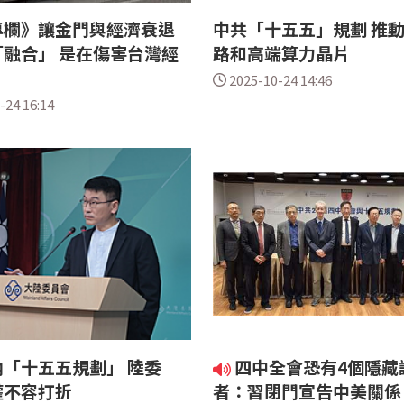
專欄》讓金門與經濟衰退
中共「十五五」規劃 推
融合」 是在傷害台灣經
路和高端算力晶片
2025-10-24 14:46
-24 16:14
「十五五規劃」 陸委
四中全會恐有4個隱藏
權不容打折
者：習閉門宣告中美關係