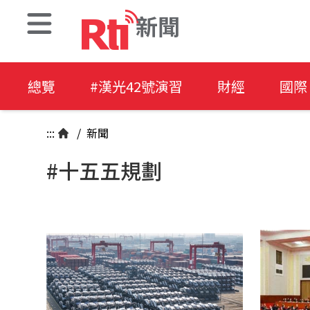
新聞
總覽
#漢光42號演習
財經
國際
:::
/
新聞
#十五五規劃