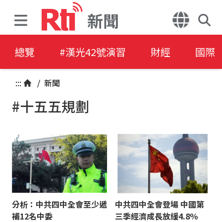
新聞
總覽
#漢光42號演習
財經
國際
:::
/
新聞
#十五五規劃
分析：中共四中全會至少遞
中共四中全會登場 中國第
補12名中委
三季經濟成長放緩4.8％