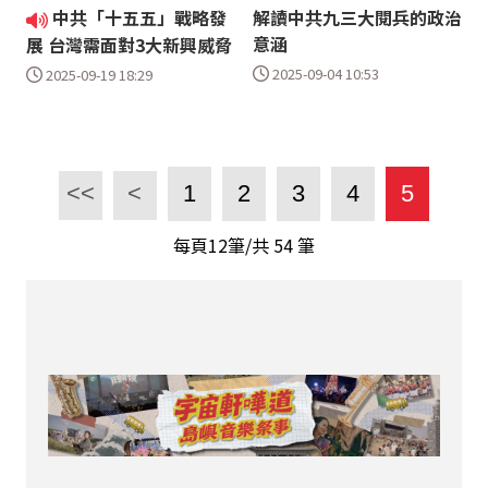
中共「十五五」戰略發
解讀中共九三大閱兵的政治
意涵
展 台灣需面對3大新興威脅
2025-09-04 10:53
2025-09-19 18:29
<<
<
1
2
3
4
5
每頁12筆/共
54
筆