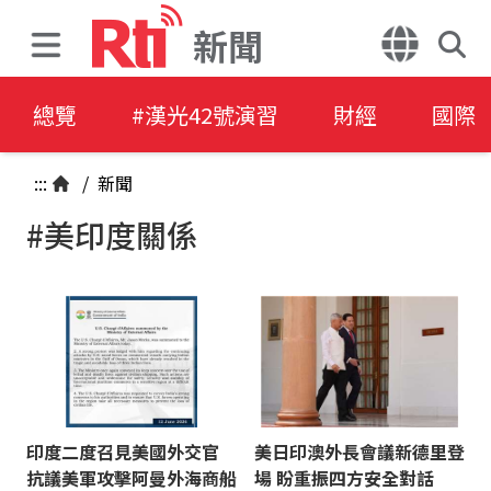
新聞
總覽
#漢光42號演習
財經
國際
:::
/
新聞
#美印度關係
印度二度召見美國外交官
美日印澳外長會議新德里登
抗議美軍攻擊阿曼外海商船
場 盼重振四方安全對話