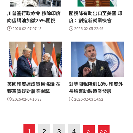
川普簽行政命令 移除印度
關稅降有助出口至美國 印
向俄購油加徵25%關稅
度：創造新就業機會
2026-02-07 07:43
2026-02-05 22:49
美國印度達成貿易協議 在
對等關稅降到18% 印度外
野黨質疑對農業衝擊
長稱有助製造業發展
2026-02-04 16:33
2026-02-03 14:52
1
2
3
4
>
>>