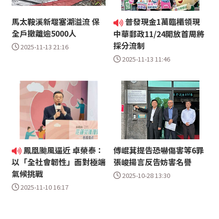
馬太鞍溪新堰塞湖溢流 保
普發現金1萬臨櫃領現
全戶撤離逾5000人
中華郵政11/24開放首周將
採分流制
2025-11-13 21:16
2025-11-13 11:46
鳳凰颱風逼近 卓榮泰：
傅崐萁提告恐嚇傷害等6罪
張峻揚言反告妨害名譽
以「全社會韌性」面對極端
氣候挑戰
2025-10-28 13:30
2025-11-10 16:17