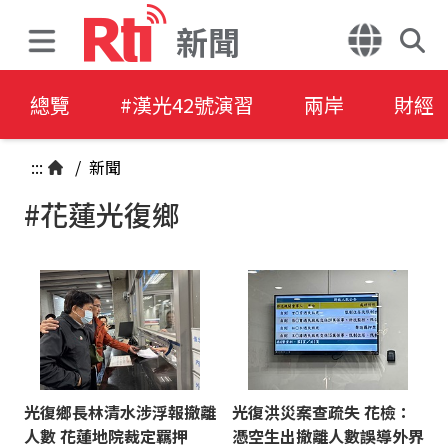
新聞
總覽
#漢光42號演習
兩岸
財經
:::
/
新聞
#花蓮光復鄉
光復鄉長林清水涉浮報撤離
光復洪災案查疏失 花檢：
人數 花蓮地院裁定羈押
憑空生出撤離人數誤導外界