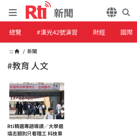
新聞
總覽
#漢光42號演習
財經
國際
:::
/
新聞
#教育 人文
Rti精選專題導讀／大學選
填志願別只看理工 科技業