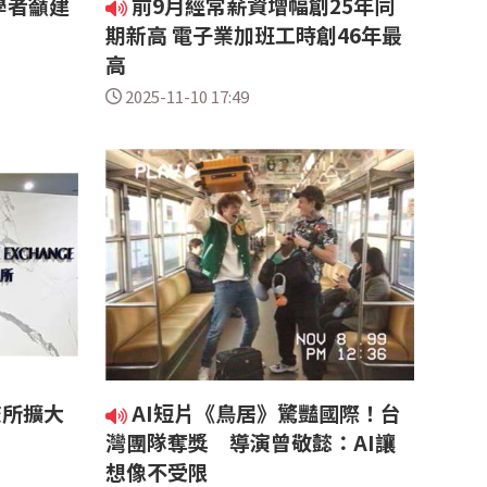
學者籲建
前9月經常薪資增幅創25年同
期新高 電子業加班工時創46年最
高
2025-11-10 17:49
交所擴大
AI短片《鳥居》驚豔國際！台
灣團隊奪獎 導演曾敬懿：AI讓
想像不受限