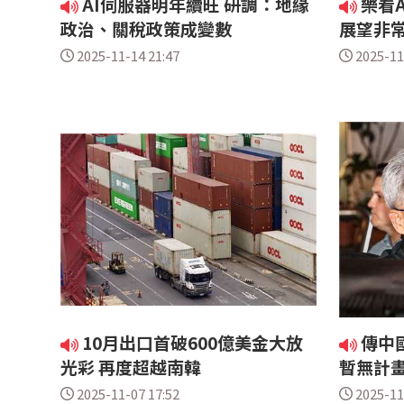
AI伺服器明年續旺 研調：地緣
樂看A
政治、關稅政策成變數
展望非
2025-11-14 21:47
2025-11
10月出口首破600億美金大放
傳中
光彩 再度超越南韓
暫無計
2025-11-07 17:52
2025-11