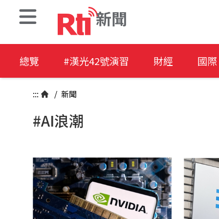
新聞
總覽
#漢光42號演習
財經
國際
:::
/
新聞
#AI浪潮