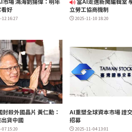
I市場 鴻海劉揚偉：明年
當AI走進新聞編輯室 
常看好
立勞工協商機制
-12 16:27
2025-11-10 18:20
國封殺外國晶片 黃仁勳：
AI重塑全球資本市場 證
畫出貨中國
招募
-07 15:20
2025-11-04 13:01