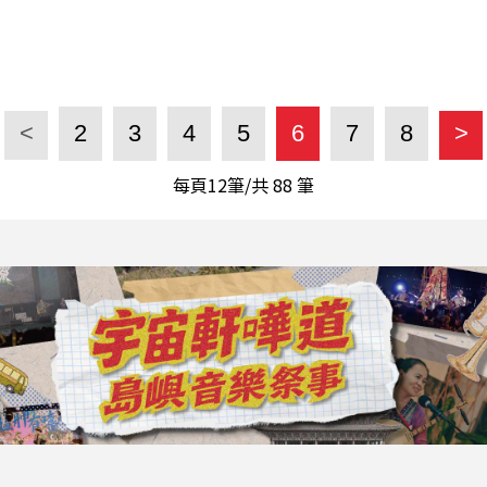
<
2
3
4
5
6
7
8
>
每頁12筆/共
88
筆