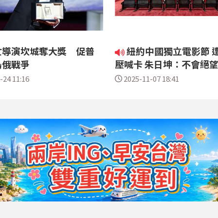
亡導演坎城奪大獎 促普
紐約中國獨立電影節 
烏俄戰爭
壓喊卡 朱日坤：不會絕
-24 11:16
2025-11-07 18:41