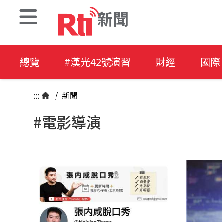
新聞
總覽
#漢光42號演習
財經
國際
:::
/
新聞
#電影導演