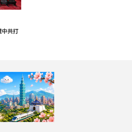
遭中共打
望