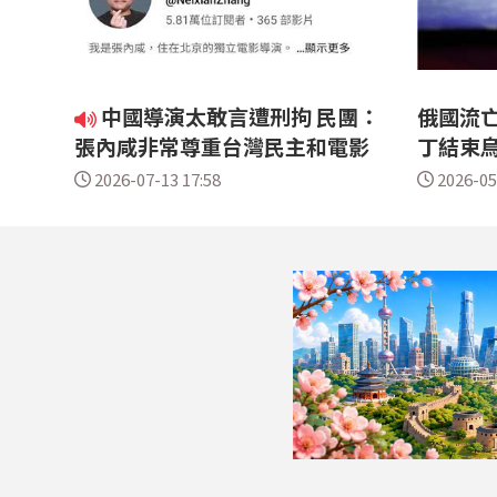
中國導演太敢言遭刑拘 民團：
俄國流
張內咸非常尊重台灣民主和電影
丁結束
2026-07-13 17:58
2026-05