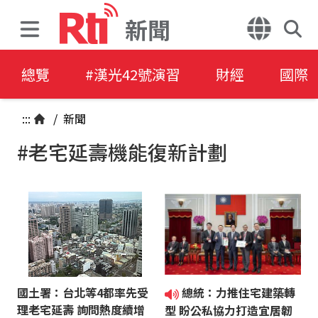
新聞
總覽
#漢光42號演習
財經
國際
:::
/
新聞
#老宅延壽機能復新計劃
國土署：台北等4都率先受
總統：力推住宅建築轉
理老宅延壽 詢問熱度續增
型 盼公私協力打造宜居韌