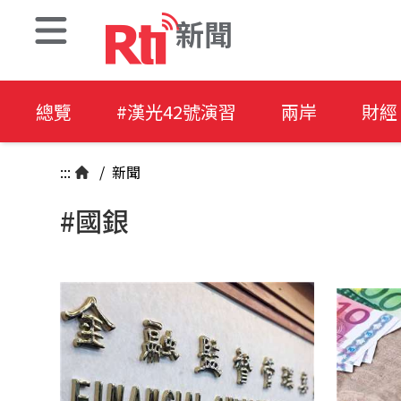
新聞
總覽
#漢光42號演習
兩岸
財經
:::
/
新聞
#國銀