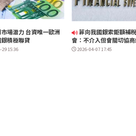
市場潛力 台資唯一歐洲
菲向我國銀索鉅額補稅
國銀積極聯貸
會：不介入但會關切協商
-29 15:36
2026-04-07 17:45