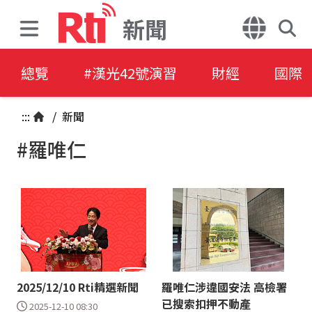
新聞
總覽
#漢光42號演習
財經
國際
:::
/
新聞
#羅唯仁
2025/12/10 Rti精選新聞
羅唯仁涉違國安法 高檢署
已搜索扣押不動產
2025-12-10 08:30