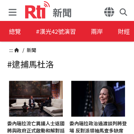
新聞
總覽
#漢光42號演習
兩岸
財經
:::
/
新聞
#逮捕馬杜洛
委內瑞拉流亡異議人士返國
委內瑞拉政治過渡談判將登
將與政府正式啟動和解對話
場 反對派領袖馬查多缺席