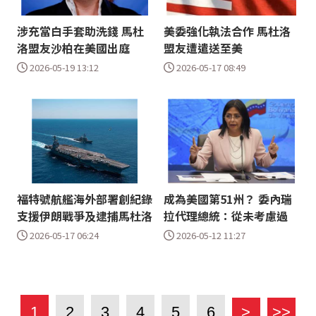
涉充當白手套助洗錢 馬杜
美委強化執法合作 馬杜洛
洛盟友沙柏在美國出庭
盟友遭遣送至美
2026-05-19 13:12
2026-05-17 08:49
福特號航艦海外部署創紀錄
成為美國第51州？ 委內瑞
支援伊朗戰爭及逮捕馬杜洛
拉代理總統：從未考慮過
2026-05-17 06:24
2026-05-12 11:27
1
2
3
4
5
6
>
>>