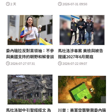
2 天
2026-07-31 09:50
委內瑞拉反對黨領袖：不參
馬杜洛涉毒案 美檢與被告
與美國支持的朝野和解會談
提議2027年6月開庭
2026-07-27 07:31
2026-07-22 09:07
馬杜洛獄中引聖經經文 為
川普：美軍空襲擊斃委內瑞